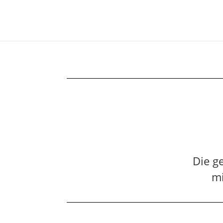
Die g
mi