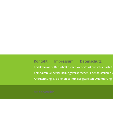
Kontakt
Impressum
Datenschutz
Rechtshinweis: Der Inhalt dieser Webeite ist ausschließlic
beinhalten keinerlei Heilungsversprechen. Ebenso stellen d
Anerkennung. Sie dienen so nur der gezielten Orientierung u
by
seowebb